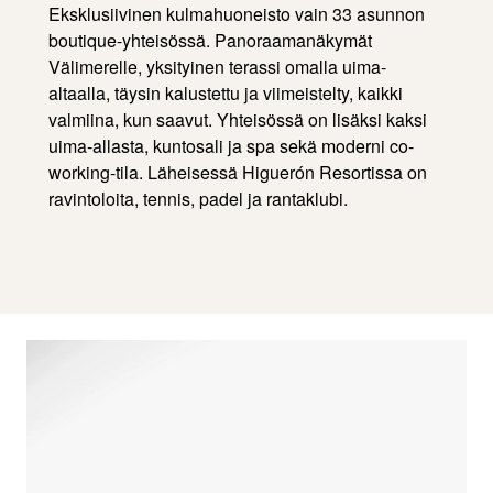
Eksklusiivinen kulmahuoneisto vain 33 asunnon
boutique-yhteisössä. Panoraamanäkymät
Välimerelle, yksityinen terassi omalla uima-
altaalla, täysin kalustettu ja viimeistelty, kaikki
valmiina, kun saavut. Yhteisössä on lisäksi kaksi
uima-allasta, kuntosali ja spa sekä moderni co-
working-tila. Läheisessä Higuerón Resortissa on
ravintoloita, tennis, padel ja rantaklubi.