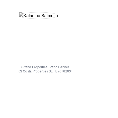
Strand Properties Brand Partner
KS Costa Properties SL | B70762034
Katariina Salmelin
katariina@strand.es
+34 629 917 294
Marbella, Spain
🇪🇸
SPANISH
🇬🇧
ENGLISH
🇫🇮
FINNISH
Property Advisor
Ole ensimmäisten joukossa! Jätä yhteystietosi
niin otan sinuun yhteyttä.