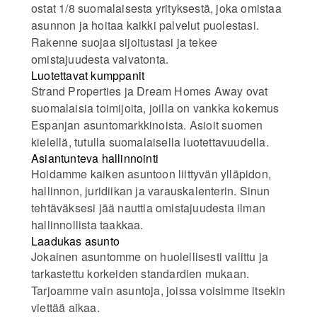
ostat 1/8 suomalaisesta yrityksestä, joka omistaa
asunnon ja hoitaa kaikki palvelut puolestasi.
Rakenne suojaa sijoitustasi ja tekee
omistajuudesta vaivatonta.
Luotettavat kumppanit
Strand Properties ja Dream Homes Away ovat
suomalaisia toimijoita, joilla on vankka kokemus
Espanjan asuntomarkkinoista. Asioit suomen
kielellä, tutulla suomalaisella luotettavuudella.
Asiantunteva hallinnointi
Hoidamme kaiken asuntoon liittyvän ylläpidon,
hallinnon, juridiikan ja varauskalenterin. Sinun
tehtäväksesi jää nauttia omistajuudesta ilman
hallinnollista taakkaa.
Laadukas asunto
Jokainen asuntomme on huolellisesti valittu ja
tarkastettu korkeiden standardien mukaan.
Tarjoamme vain asuntoja, joissa voisimme itsekin
viettää aikaa.