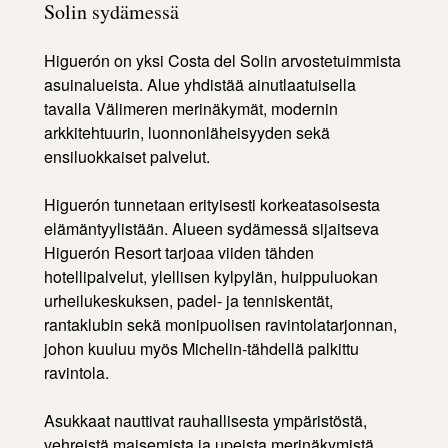
Solin sydämessä
Higuerón on yksi Costa del Solin arvostetuimmista
asuinalueista. Alue yhdistää ainutlaatuisella
tavalla Välimeren merinäkymät, modernin
arkkitehtuurin, luonnonläheisyyden sekä
ensiluokkaiset palvelut.
Higuerón tunnetaan erityisesti korkeatasoisesta
elämäntyylistään. Alueen sydämessä sijaitseva
Higuerón Resort tarjoaa viiden tähden
hotellipalvelut, ylellisen kylpylän, huippuluokan
urheilukeskuksen, padel- ja tenniskentät,
rantaklubin sekä monipuolisen ravintolatarjonnan,
johon kuuluu myös Michelin-tähdellä palkittu
ravintola.
Asukkaat nauttivat rauhallisesta ympäristöstä,
vehreistä maisemista ja upeista merinäkymistä