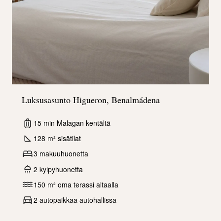
Luksusasunto Higueron, Benalmádena
15 min Malagan kentältä
128 m² sisätilat
3 makuuhuonetta
2 kylpyhuonetta
150 m² oma terassi altaalla
2 autopaikkaa autohallissa